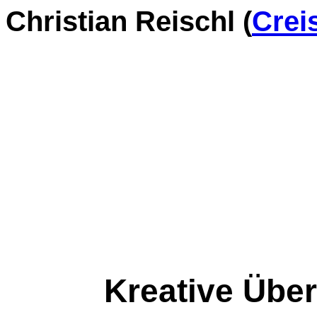
Christian Reischl (
Crei
Kreative Über