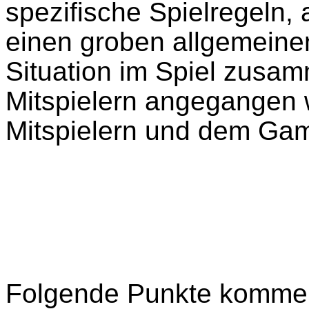
spezifische Spielregeln, 
einen groben allgemeine
Situation im Spiel zusa
Mitspielern angegangen wi
Mitspielern und dem Gam
Folgende Punkte kommen