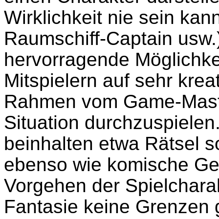
Wirklichkeit nie sein kan
Raumschiff-Captain usw.)
hervorragende Möglichkeit
Mitspielern auf sehr kre
Rahmen vom Game-Maste
Situation durchzuspielen
beinhalten etwa Rätsel so
ebenso wie komische Ge
Vorgehen der Spielcharak
Fantasie keine Grenzen g