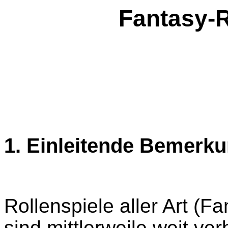
Fantasy-R
1. Einleitende Bemerk
Rollenspiele aller Art (F
sind mittlerweile weit ver