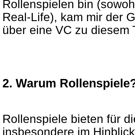
Rollenspielen bin (sowoh
Real-Life), kam mir der 
über eine VC zu diesem
2. Warum Rollenspiele
Rollenspiele bieten für di
insbesondere im Hinblick 