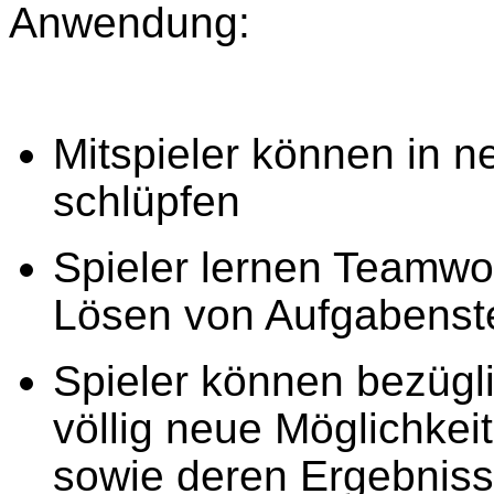
Anwendung:
Mitspieler können in 
schlüpfen
Spieler lernen Teamwo
Lösen von Aufgabenst
Spieler können bezügl
völlig neue Möglichke
sowie deren Ergebniss