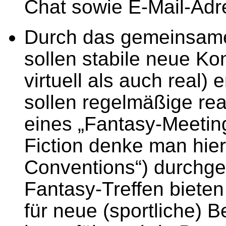
Chat sowie E-Mail-Adr
Durch das gemeinsame 
sollen stabile neue Ko
virtuell als auch real)
sollen regelmäßige rea
eines „Fantasy-Meeting
Fiction denke man hier
Conventions“) durchge
Fantasy-Treffen bieten
für neue (sportliche) 