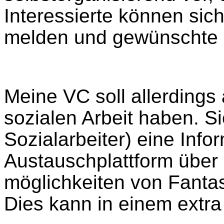
Interessierte können sich
melden und gewünschte S
Meine VC soll allerdings
sozialen Arbeit haben. Si
Sozialarbeiter) eine Info
Austauschplattform über 
möglichkeiten von Fantas
Dies kann in einem extr